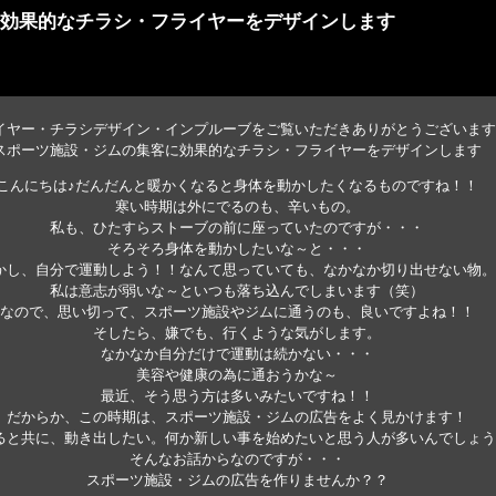
効果的なチラシ・フライヤーをデザインします
イヤー・チラシデザイン・インプルーブをご覧いただきありがとうございます
スポーツ施設・ジムの集客に効果的なチラシ・フライヤーをデザインします
こんにちは♪だんだんと暖かくなると身体を動かしたくなるものですね！！
寒い時期は外にでるのも、辛いもの。
私も、ひたすらストーブの前に座っていたのですが・・・
そろそろ身体を動かしたいな～と・・・
かし、自分で運動しよう！！なんて思っていても、なかなか切り出せない物。
私は意志が弱いな～といつも落ち込んでしまいます（笑）
なので、思い切って、スポーツ施設やジムに通うのも、良いですよね！！
そしたら、嫌でも、行くような気がします。
なかなか自分だけで運動は続かない・・・
美容や健康の為に通おうかな～
最近、そう思う方は多いみたいですね！！
だからか、この時期は、スポーツ施設・ジムの広告をよく見かけます！
ると共に、動き出したい。何か新しい事を始めたいと思う人が多いんでしょう
そんなお話からなのですが・・・
スポーツ施設・ジムの広告を作りませんか？？