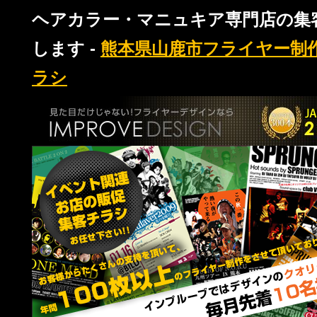
ヘアカラー・マニュキア専門店の集
します -
熊本県山鹿市フライヤー制
ラシ