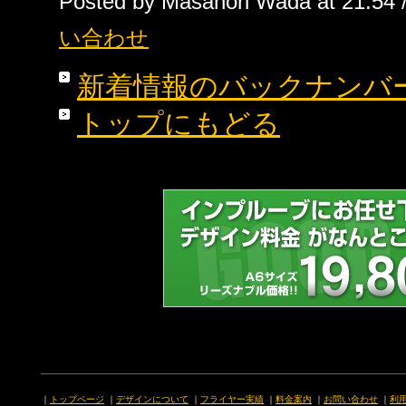
Posted by Masanori Wada at 21:54 
い合わせ
新着情報のバックナンバ
トップにもどる
｜
トップページ
｜
デザインについて
｜
フライヤー実績
｜
料金案内
｜
お問い合わせ
｜
利