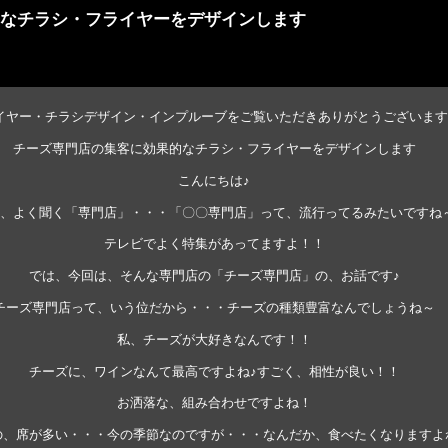
なチラシ・フライヤーをデザインします
イヤー・チラシデザイン・インプルーブをご覧いただきありがとうございます
チーズ専門店の集客に効果的なチラシ・フライヤーをデザインします
こんにちは♪
、よく聞く「専門店」・・・「〇〇専門店」って、流行ってるみたいですね
テレビでよく特集があってますよ！！
では、今回は、そんな専門店の「チーズ専門店」の、お話です♪
チーズ専門店って、いう位だから・・・チーズの種類豊富なんでしょうね～
私、チーズが大好きなんです！！
チーズに、ワインなんて最高ですよね♪すごく、相性が良い！！
お洒落な、組み合わせですよね！
の、席が多い・・・今の季節なのですが・・・なんだか、食べたくなりますよ