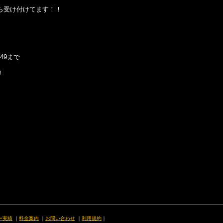
ら受け付けてます！！
849まで
！
ー実績
｜
料金案内
｜
お問い合わせ
｜
利用規約
｜