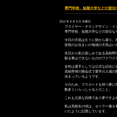
専門学校、短期大学などの宣伝
2012 年 8 月 9 日 木曜日
フライヤー・チラシデザイン・イ
専門学校、短期大学などの宣伝な
今日の天気は久々に朝から曇り。
皆様のお住まいの地域の天気はい
先日から私の楽しみである高校野
観る事はできないもののワクワク
女性は選手としては公式な試合に
高校野球の開会式で選手の入場の
決まっているようです。
そのため、プラカードを持つ事に
数多くいらっしゃるとのこと。
これも立派な目標であり夢ですよ
私は高校生の頃は、セーラー服を
いたように記憶しています。